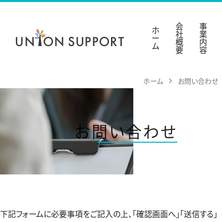
Skip
ホーム
to
会
事
ホ
社
業
content
ー
会社概要
概
内
ム
要
容
事業内容
ホーム
お問い合わせ
人材募集職種
お問い合わせ
お問い合わせ
下記フォームに必要事項をご記入の上、「確認画面へ」「送信する」