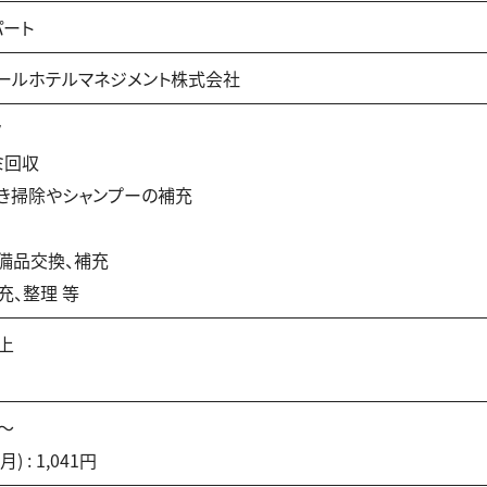
パート
ールホテルマネジメント株式会社
ク
ミ回収
き掃除やシャンプーの補充
備品交換、補充
充、整理 等
上
円〜
 : 1,041円