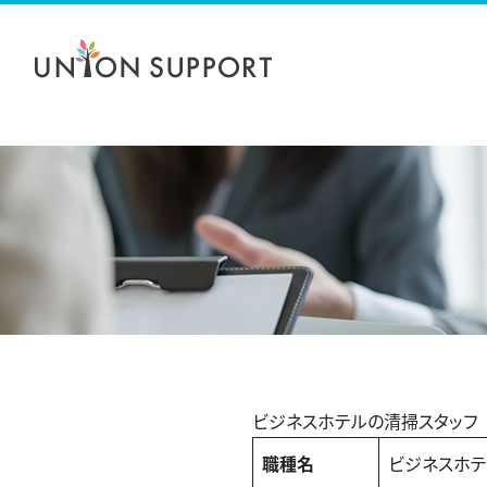
Skip
ホーム
to
content
会社概要
事業内容
人材募集職種
お問い合わせ
ビジネスホテルの清掃スタッフ
職種名
ビジネスホテ