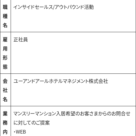
職
インサイドセールス/アウトバウンド活動
種
名
雇
正社員
用
形
態
会
ユーアンドアールホテルマネジメント株式会社
社
名
業
マンスリーマンション入居希望のお客さまからのお問合せ
務
に対してのご提案
内
・WEB