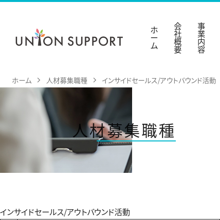
Skip
ホーム
to
会
事
ホ
社
業
content
ー
会社概要
概
内
ム
要
容
事業内容
ホーム
人材募集職種
インサイドセールス/アウトバウンド活動
人材募集職種
お問い合わせ
人材募集職種
インサイドセールス/アウトバウンド活動