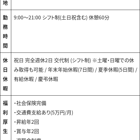
地
勤
9:00〜21:00 シフト制(土日祝含む) 休憩60分
務
時
間
休
祝日 完全週休2日 交代制 (シフト制) ※土曜・日曜での休
日
み取得も可能 / 年末年始休暇(7日間) / 夏季休暇(5日間) /
休
有給休暇 / 慶弔休暇
暇
福
・社会保険完備
利
・交通費支給あり(5万円/月)
厚
・昇給年2回
生
・賞与年2回